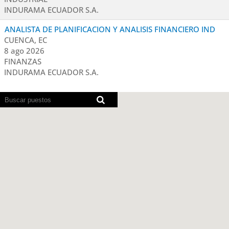
INDURAMA ECUADOR S.A.
ANALISTA DE PLANIFICACION Y ANALISIS FINANCIERO IND
CUENCA, EC
8 ago 2026
FINANZAS
INDURAMA ECUADOR S.A.
Los
lectores
de
pantalla
no
pueden
leer
el
siguiente
mapa
con
opción
de