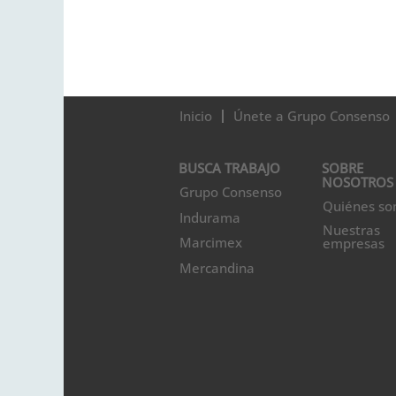
Inicio
Únete a Grupo Consenso
BUSCA TRABAJO
SOBRE
NOSOTROS
Grupo Consenso
Quiénes s
Indurama
Nuestras
Marcimex
empresas
Mercandina