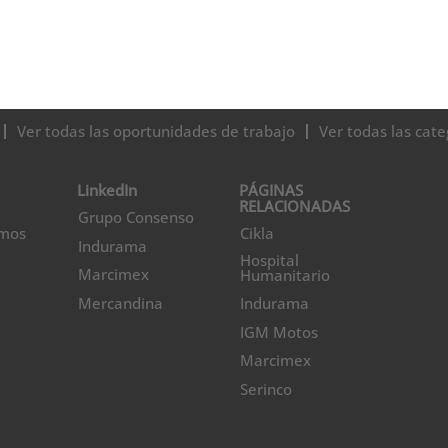
Ver todas las oportunidades de trabajo
Ver todas las cate
LinkedIn
PÁGINAS
RELACIONADAS
Grupo Consenso
omos
Cikla
Indurama
Hospital
Marcimex
Humanitario
Mercandina
Indurama
IGM Motos
Marcimex
Serinco