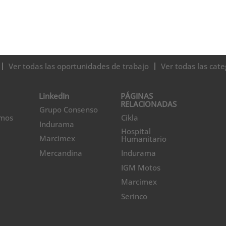
Ver todas las oportunidades de trabajo
Ver todas las cate
LinkedIn
PÁGINAS
RELACIONADAS
Grupo Consenso
omos
Cikla
Indurama
Hospital
Marcimex
Humanitario
Mercandina
Indurama
IGM Motos
Marcimex
Serinco