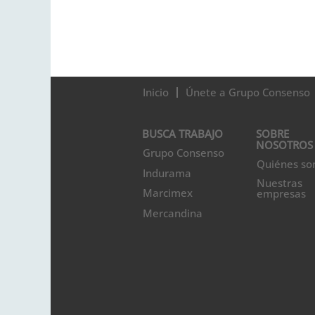
Inicio
Únete a Grupo Consenso
BUSCA TRABAJO
SOBRE
NOSOTROS
Grupo Consenso
Quiénes s
Indurama
Nuestras
Marcimex
empresas
Mercandina