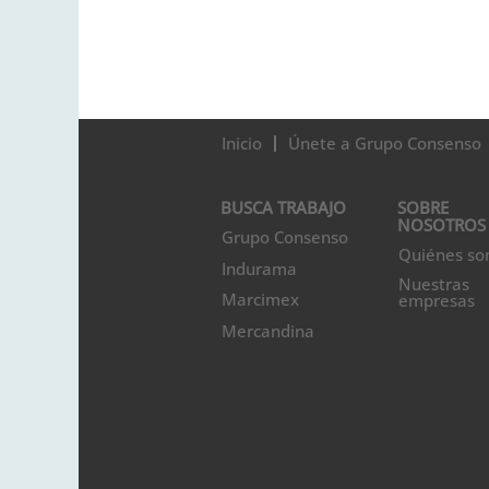
Inicio
Únete a Grupo Consenso
BUSCA TRABAJO
SOBRE
NOSOTROS
Grupo Consenso
Quiénes s
Indurama
Nuestras
Marcimex
empresas
Mercandina