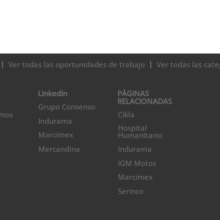
Ver todas las oportunidades de trabajo
Ver todas las cate
LinkedIn
PÁGINAS
RELACIONADAS
Grupo Consenso
omos
Cikla
Indurama
Hospital
Marcimex
Humanitario
Mercandina
Indurama
IGM Motos
Marcimex
Serinco