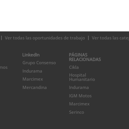
Ver todas las oportunidades de trabajo
Ver todas las cate
LinkedIn
PÁGINAS
RELACIONADAS
Grupo Consenso
omos
Cikla
Indurama
Hospital
Marcimex
Humanitario
Mercandina
Indurama
IGM Motos
Marcimex
Serinco