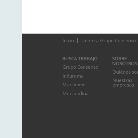
Inicio
Únete a Grupo Consenso
BUSCA TRABAJO
SOBRE
NOSOTROS
Grupo Consenso
Quiénes s
Indurama
Nuestras
Marcimex
empresas
Mercandina