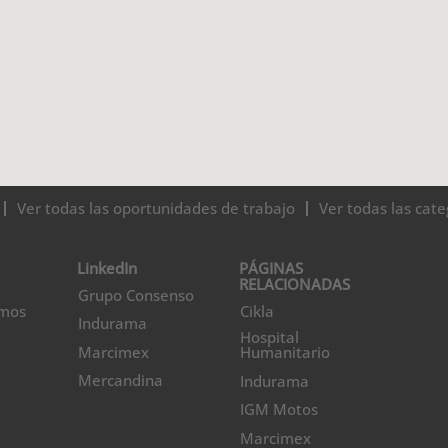
Ver todas las oportunidades de trabajo
Ver todas las cate
LinkedIn
PÁGINAS
RELACIONADAS
Grupo Consenso
omos
Cikla
Indurama
Hospital
Marcimex
Humanitario
Mercandina
Indurama
IGM Motos
Marcimex