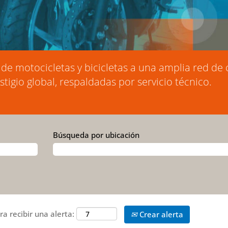
de motocicletas y bicicletas a una amplia red de 
igio global, respaldadas por servicio técnico.
Búsqueda por ubicación
ra recibir una alerta:
Crear alerta