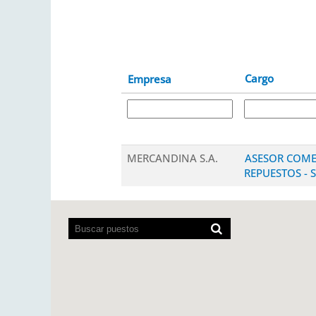
Cargo
Empresa
MERCANDINA S.A.
ASESOR COME
REPUESTOS - 
Los
lectores
de
pantalla
no
pueden
leer
el